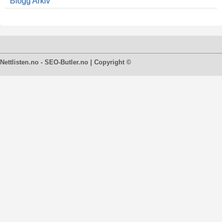
Blogg Arkiv
Nettlisten.no - SEO-Butler.no | Copyright ©