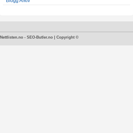
Blogg Arkiv
Nettlisten.no - SEO-Butler.no | Copyright ©