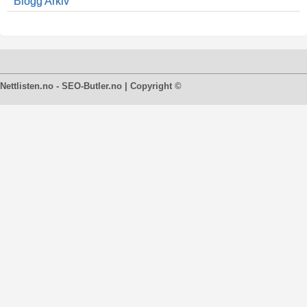
Blogg Arkiv
Nettlisten.no - SEO-Butler.no | Copyright ©