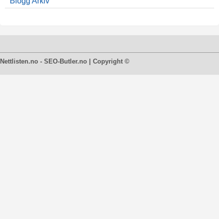
Blogg Arkiv
Nettlisten.no - SEO-Butler.no | Copyright ©