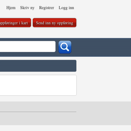
Hjem
Skriv ny
Registrer
Logg inn
ppføringer i kart
Send inn ny oppføring