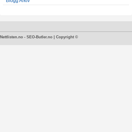
Blogg Arkiv
Nettlisten.no - SEO-Butler.no | Copyright ©