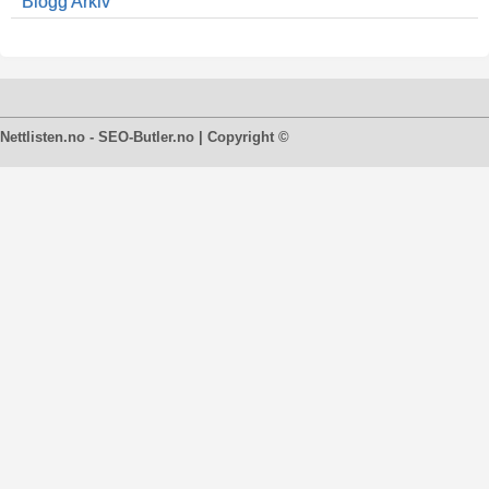
Blogg Arkiv
Nettlisten.no - SEO-Butler.no | Copyright ©