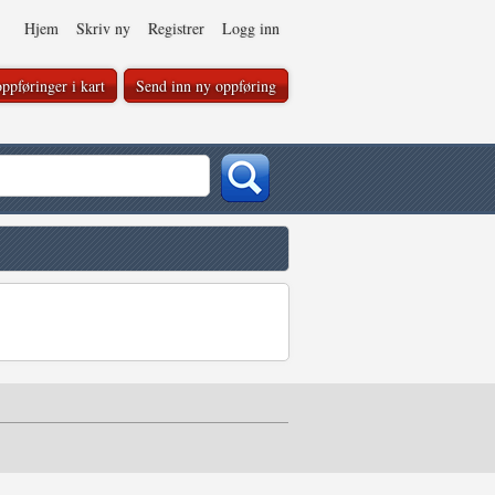
Hjem
Skriv ny
Registrer
Logg inn
ppføringer i kart
Send inn ny oppføring