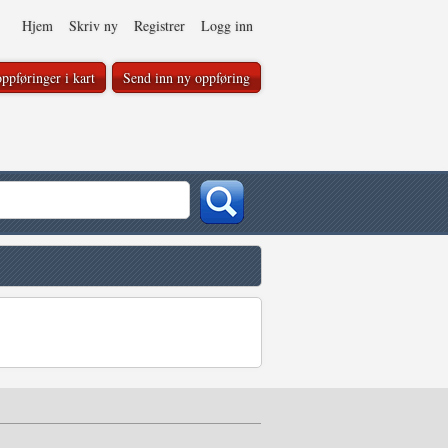
Hjem
Skriv ny
Registrer
Logg inn
ppføringer i kart
Send inn ny oppføring