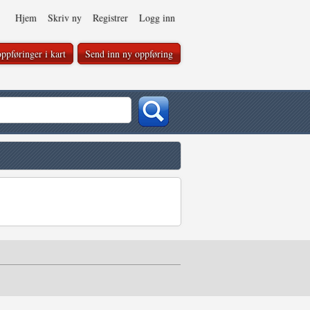
Hjem
Skriv ny
Registrer
Logg inn
ppføringer i kart
Send inn ny oppføring