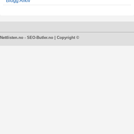
Blogg Arkiv
Nettlisten.no - SEO-Butler.no | Copyright ©