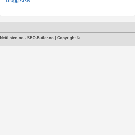
Blogg Arkiv
Nettlisten.no - SEO-Butler.no | Copyright ©