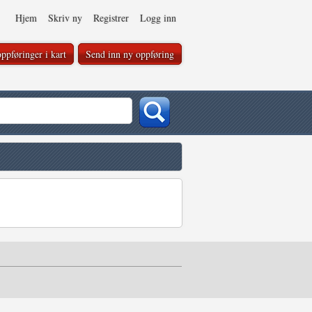
Hjem
Skriv ny
Registrer
Logg inn
ppføringer i kart
Send inn ny oppføring