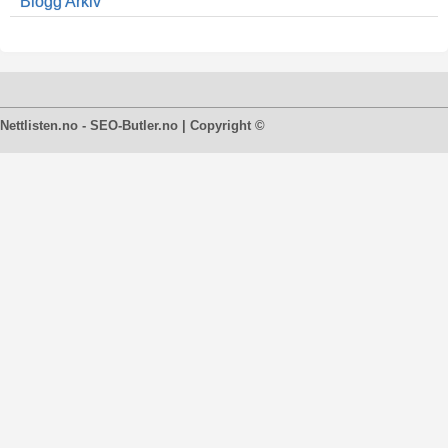
Blogg Arkiv
Nettlisten.no - SEO-Butler.no | Copyright ©