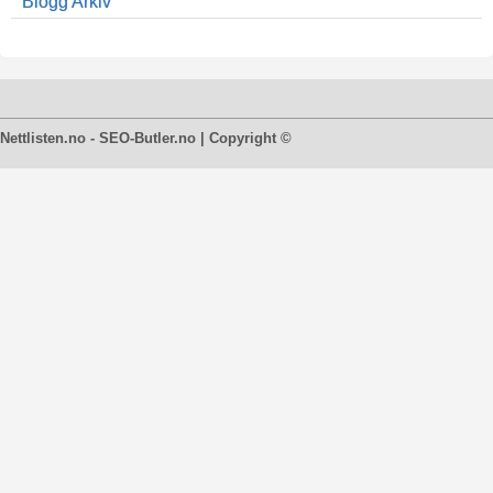
Blogg Arkiv
Nettlisten.no - SEO-Butler.no | Copyright ©