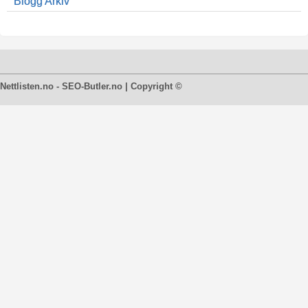
Blogg Arkiv
Nettlisten.no - SEO-Butler.no | Copyright ©