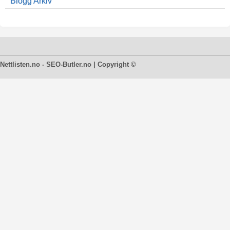
Blogg Arkiv
Nettlisten.no - SEO-Butler.no | Copyright ©