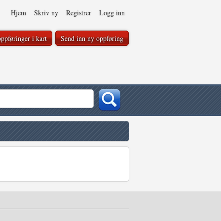
Hjem
Skriv ny
Registrer
Logg inn
ppføringer i kart
Send inn ny oppføring