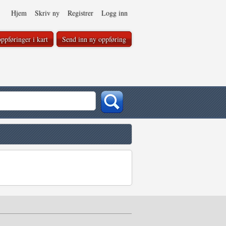
Hjem
Skriv ny
Registrer
Logg inn
ppføringer i kart
Send inn ny oppføring