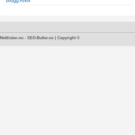
Blogg Arkiv
Nettlisten.no - SEO-Butler.no | Copyright ©