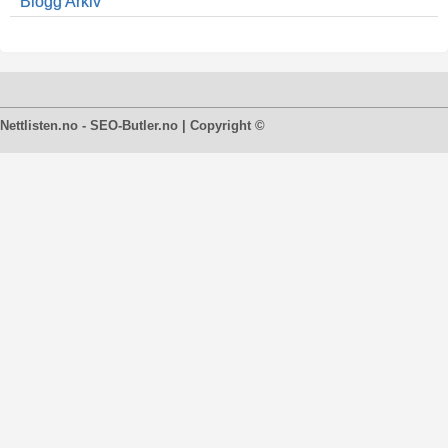
Blogg Arkiv
Nettlisten.no - SEO-Butler.no | Copyright ©