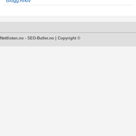
Blogg Arkiv
Nettlisten.no - SEO-Butler.no | Copyright ©