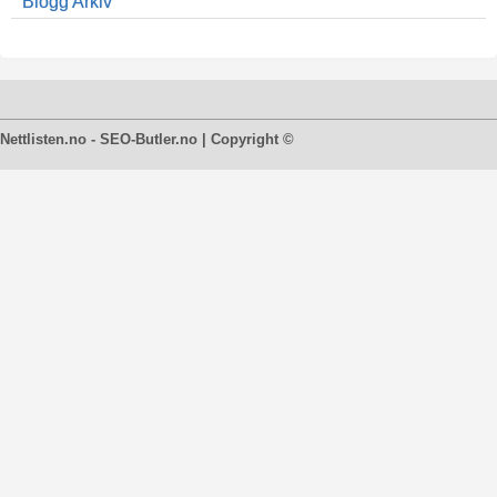
Blogg Arkiv
Nettlisten.no - SEO-Butler.no | Copyright ©