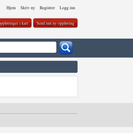
Hjem
Skriv ny
Registrer
Logg inn
ppføringer i kart
Send inn ny oppføring