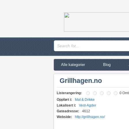
Alle kategorier
Blog
Grillhagen.no
Listerangering:
0 Omt
Oppført i:
Mat & Drikke
Lokalisert i:
Vest-Agder
Gateadresse:
4612
Webside:
http://grillhagen.no/