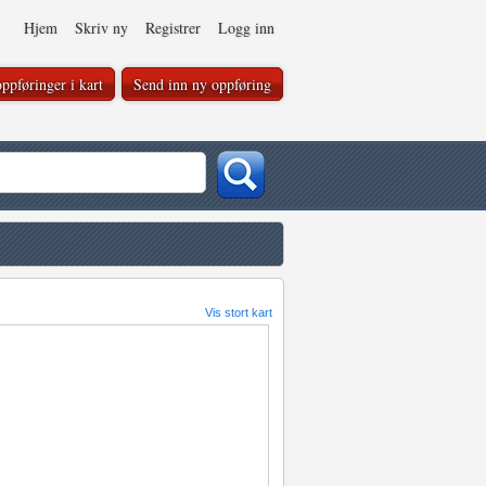
Hjem
Skriv ny
Registrer
Logg inn
ppføringer i kart
Send inn ny oppføring
Vis stort kart