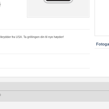
i
lkrydder fra USA. Ta grillingen din til nye høyder!
Fotogal
©