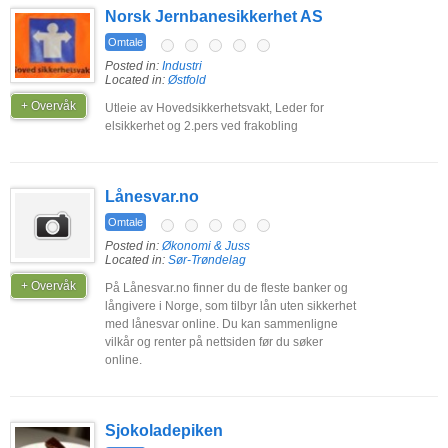
Norsk Jernbanesikkerhet AS
Omtale
Posted in:
Industri
Located in:
Østfold
+ Overvåk
Utleie av Hovedsikkerhetsvakt, Leder for
elsikkerhet og 2.pers ved frakobling
Lånesvar.no
Omtale
Posted in:
Økonomi & Juss
Located in:
Sør-Trøndelag
+ Overvåk
På Lånesvar.no finner du de fleste banker og
långivere i Norge, som tilbyr lån uten sikkerhet
med lånesvar online. Du kan sammenligne
vilkår og renter på nettsiden før du søker
online.
Sjokoladepiken