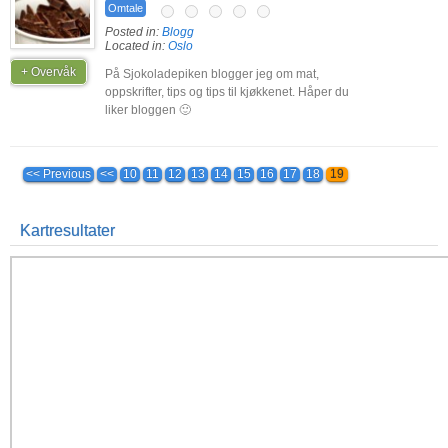
Omtale
Posted in:
Blogg
Located in:
Oslo
+ Overvåk
På Sjokoladepiken blogger jeg om mat,
oppskrifter, tips og tips til kjøkkenet. Håper du
liker bloggen 🙂
<< Previous
<<
10
11
12
13
14
15
16
17
18
19
Kartresultater