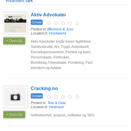
Avansert søk
Aktiv Advokater
Omtale
Posted in:
Økonomi & Juss
Located in:
Hordaland
+ Overvåk
Aktiv Advokater bistår innen fagfeltene
Samlivsbrudd, Arv, Trygd, Arbeidsrett,
Eierseksjonssameier, Familie og barn,
Personskade, Forbruker,
Borettslag,Yrkesskade, Forsikring, Fast
eiendom og Avtaler
Cracking.no
Omtale
Posted in:
Tele & Data
Located in:
Hedmark
+ Overvåk
Nettsikkerhet, analyse, nettsider og SEO