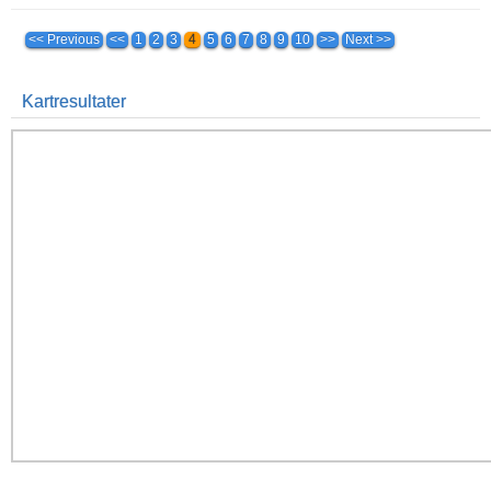
<< Previous
<<
1
2
3
4
5
6
7
8
9
10
>>
Next >>
Kartresultater