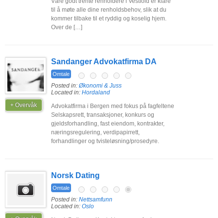
Våre godt trente renholdere i Vestfold er klare
til å møte alle dine renholdsbehov, slik at du
kommer tilbake til et ryddig og koselig hjem.
Over de […]
Sandanger Advokatfirma DA
Omtale
Posted in:
Økonomi & Juss
Located in:
Hordaland
+ Overvåk
Advokatfirma i Bergen med fokus på fagfeltene
Selskapsrett, transaksjoner, konkurs og
gjeldsforhandling, fast eiendom, kontrakter,
næringsregulering, verdipapirrett,
forhandlinger og tvisteløsning/prosedyre.
Norsk Dating
Omtale
Posted in:
Nettsamfunn
Located in:
Oslo