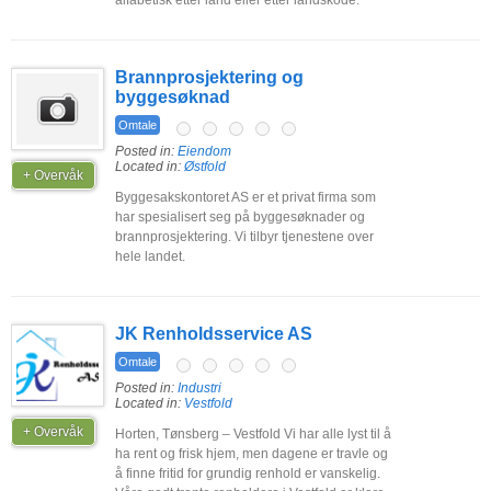
alfabetisk etter land eller etter landskode.
Brannprosjektering og
byggesøknad
Omtale
Posted in:
Eiendom
Located in:
Østfold
+ Overvåk
Byggesakskontoret AS er et privat firma som
har spesialisert seg på byggesøknader og
brannprosjektering. Vi tilbyr tjenestene over
hele landet.
JK Renholdsservice AS
Omtale
Posted in:
Industri
Located in:
Vestfold
+ Overvåk
Horten, Tønsberg – Vestfold Vi har alle lyst til å
ha rent og frisk hjem, men dagene er travle og
å finne fritid for grundig renhold er vanskelig.