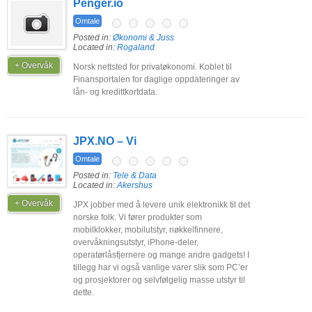
Penger.io
Omtale
Posted in:
Økonomi & Juss
Located in:
Rogaland
+ Overvåk
Norsk nettsted for privatøkonomi. Koblet til
Finansportalen for daglige oppdateringer av
lån- og kredittkortdata.
JPX.NO – Vi
Omtale
Posted in:
Tele & Data
Located in:
Akershus
+ Overvåk
JPX jobber med å levere unik elektronikk til det
norske folk. Vi fører produkter som
mobilklokker, mobilutstyr, nøkkelfinnere,
overvåkningsutstyr, iPhone-deler,
operatørlåsfjernere og mange andre gadgets! I
tillegg har vi også vanlige varer slik som PC’er
og prosjektorer og selvfølgelig masse utstyr til
dette.