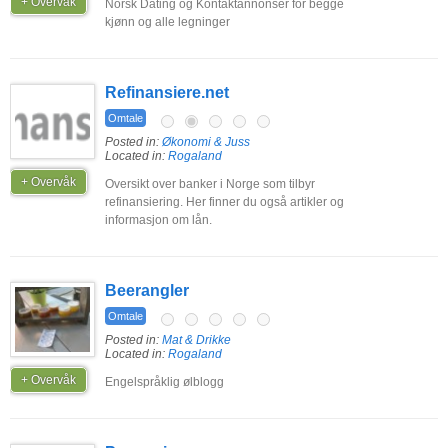
+ Overvåk
Norsk Dating og Kontaktannonser for begge
kjønn og alle legninger
Refinansiere.net
Omtale
Posted in:
Økonomi & Juss
Located in:
Rogaland
+ Overvåk
Oversikt over banker i Norge som tilbyr
refinansiering. Her finner du også artikler og
informasjon om lån.
Beerangler
Omtale
Posted in:
Mat & Drikke
Located in:
Rogaland
+ Overvåk
Engelspråklig ølblogg