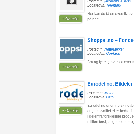
Posted in:
Økonomi & Juss
Located in:
Telemark
Her kan du få en oversikt ov
+ Overvåk
på nett.
Shoppsi.no – For deg
Posted in:
Nettbutikker
Located in:
Oppland
Bra og tydelig oversikt over n
+ Overvåk
Eurodel.no: Bildeler 
Posted in:
Motor
Located in:
Oslo
Eurodel.no er en norsk nettbut
+ Overvåk
originalkvalitet eller bedre 
i deler fra forskjellige prod
million forskjellige bildeler o