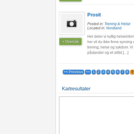
Prosit
Posted in:
Trening & Helse
Located in:
Nordland
Her deler vi nyttig helseinfor
+ Overvåk
her vil du ikke finne synsin
trening, helse og sykdom. Vi
påstander og vil alltid […]
<< Previous
<<
1
2
3
4
5
6
7
8
9
Kartresultater