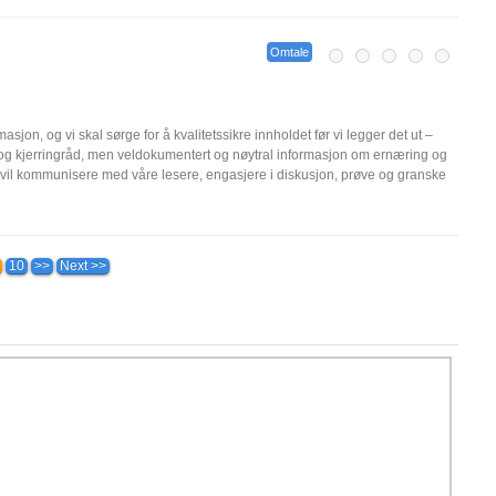
Omtale
masjon, og vi skal sørge for å kvalitetssikre innholdet før vi legger det ut –
g og kjerringråd, men veldokumentert og nøytral informasjon om ernæring og
 vil kommunisere med våre lesere, engasjere i diskusjon, prøve og granske
10
>>
Next >>