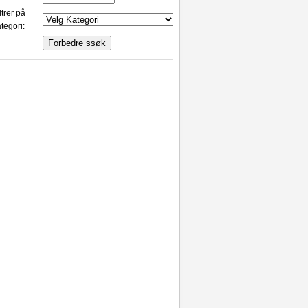
ltrer på
tegori: