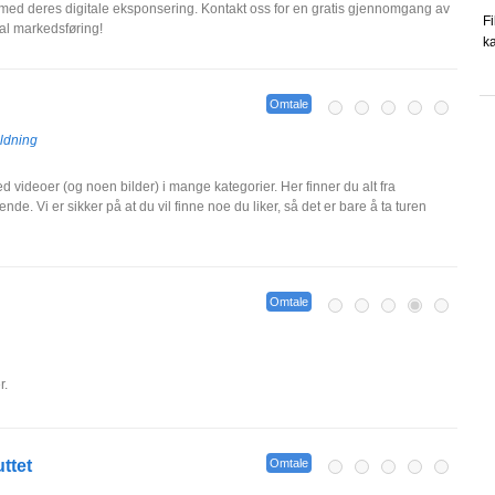
 med deres digitale eksponsering. Kontakt oss for en gratis gjennomgang av
Fi
gital markedsføring!
ka
Omtale
ldning
med videoer (og noen bilder) i mange kategorier. Her finner du alt fra
de. Vi er sikker på at du vil finne noe du liker, så det er bare å ta turen
Omtale
r.
ttet
Omtale