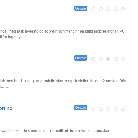
Omtale
handel med rask levering og et bredt sortiment innen billig mobiltelefoner, PC
t fra lagerhylla!
Omtale
tikk med bredt utvalg av vanntette støvler og støvletter. Vi fører 2 merker, Däv
talia.
rt.no
Omtale
 kan besøkende sammenligne kredittkort, bensinkort og bonuskort.