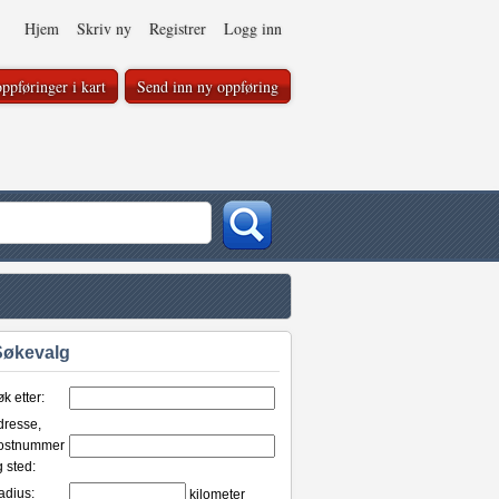
Hjem
Skriv ny
Registrer
Logg inn
ppføringer i kart
Send inn ny oppføring
Søkevalg
k etter:
dresse,
ostnummer
 sted:
adius:
kilometer