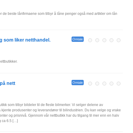
er de beste lånfirmaene som tilbyr å låne penger også med artikler om lån
 som liker netthandel.
Omtale
ettbutikker.
på nett
Omtale
ikk som tilbyr bildeler til de fleste bilmerker. Vi selger delene av
fra kjente produsenter og leverandører til bilindustrien. Du kan velge og vrake
usenter og prisnivå. Gjennom vår nettbutikk har du tilgang til mer enn en halv
g ca 6.5 […]