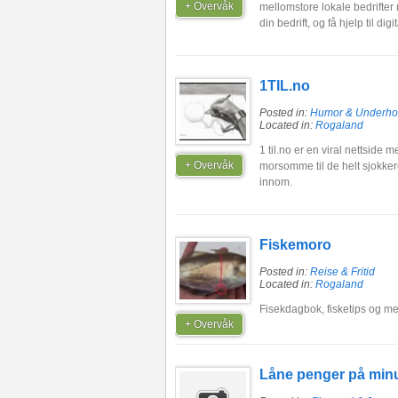
+ Overvåk
mellomstore lokale bedrifter
din bedrift, og få hjelp til di
1TIL.no
Posted in:
Humor & Underho
Located in:
Rogaland
1 til.no er en viral nettside 
+ Overvåk
morsomme til de helt sjokkeren
innom.
Fiskemoro
Posted in:
Reise & Fritid
Located in:
Rogaland
Fisekdagbok, fisketips og me
+ Overvåk
Låne penger på minu