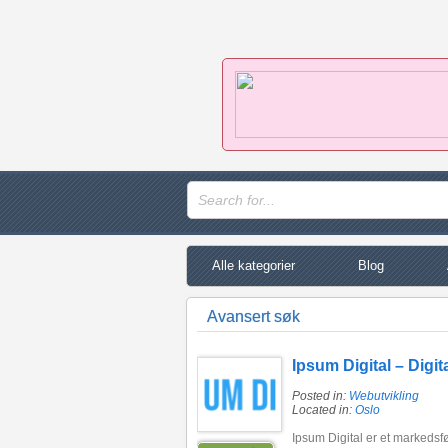
Alle kategorier
Blog
Avansert søk
Ipsum Digital – Digi
Posted in:
Webutvikling
Located in:
Oslo
Ipsum Digital er et markedsf