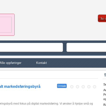
Se o
Alle oppføringer
Kontakt
Sø
talt markedsføringsbyrå
Omtale
A
P
og
øringsbyrå med fokus på digital markedsføring. Vi ønsker å hjelpe små og
R